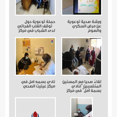
ورشة صحية توعوية
حملة توعوية حول
عن مرض السكري
توقف القلب الفجائي
والصوم
لدى الشباب في مركز
عيتيت الطبي
لقاءً صحياً مع المسنين
نادي بسمه امل في
المنتسبين "لنادي
مركز عيتيت الصحي
بسمة أمل" في مركز
عيتيت الطبي