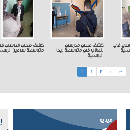
سي في
كشف صحي مدرسي
كشف صحي مدرسي ف
سمية
للطلاب في متوسطة نيحا
متوسطة سرعين الرسمي
الرسمية
(current)
1
2
3
»
»»
فيديو
إ