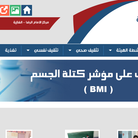
مركز الامام الرضا - الغازية
شطة الهيئة
تثقيف صحي
تثقيف نفسي
تغذية