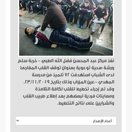
نفذ مركز عبد المحسن فضل الله الطبي - خربة سلم
ورشة صحية توعوية بعنوان توقف القلب المفاجئ
لدى الشباب استهدفت ٧٢ تلميذ من مدرسة
المهدي -عين المزراب وذلك بتاريخ ٢٣/١١/٢٠١٩.
وقد تم إجراء تخطيط للقلب لكافة التلامذة
ومعاينات فردية لبعضهم بعد إطلاع طبيب القلب
والشرايين على نتائج التخطيط.