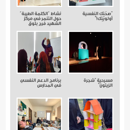
"صحّتِك النفسية
نشاط “الكلمة الطيبة”
أولويّتِك!"
حول التنمر في مركز
الشهيد فرج بلوق
مسرحية "شجرة
برنامج الدعم النفسي
الزيتون"
في المدارس