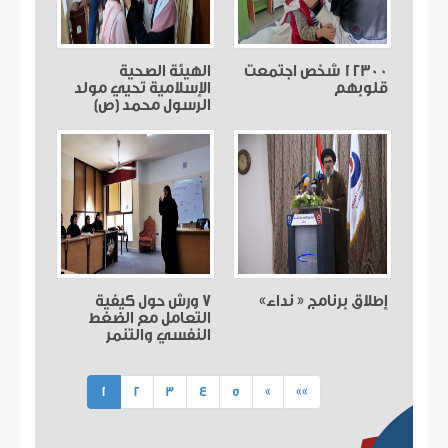
12300 شخص اجتمعت
الهيئة الصحية
قلوبهم
الإسلامية تحيي مولد
الرسول محمد (ص)
إطلاق برنامج « نداء»
7 ورش حول كيفية
التعامل مع الضغط
النفسي والتنمر
الالكتروني في منطقة
الجنوب الاولى
(current)
1
2
3
4
5
»
»»