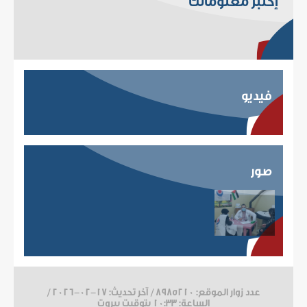
إختبر معلوماتك
فيديو
صور
عدد زوار الموقع: 8985210 / آخر تحديث:
2026-02-17
/
الساعة: 10:33 بتوقيت بيروت