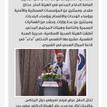
العامة الدفاع المدني في الهيئة الحاج عدنان
مقدم، وممثلين عن المؤسسات العسكرية والأمنية
ورؤساء الوحدات والاقسام ورؤساء البلديات،
وممثلين عن عدة وزارات، وحشد من الفعاليات
الرسمية والخاصة وهيئات المجتمع المدني،
أطلقت الهيئة الصحية الاسلامية-مديرية الصحة
النفسية، مشروعها النفسي التدخلي "نداء" في
قاعة المركز الصحي في الغبيري.
تخلل الحفل عرض فيلم تعريفي حول البرنامج،
وكلمات لكل من مدير عام الهيئة الدكتور عباس حب