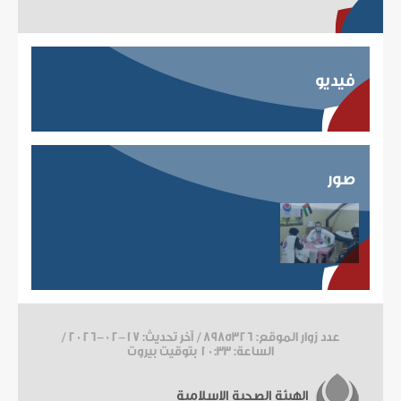
فيديو
صور
عدد زوار الموقع: 8985326 / آخر تحديث:
2026-02-17
/
الساعة: 10:33 بتوقيت بيروت
الهيئة الصحية الاسلامية