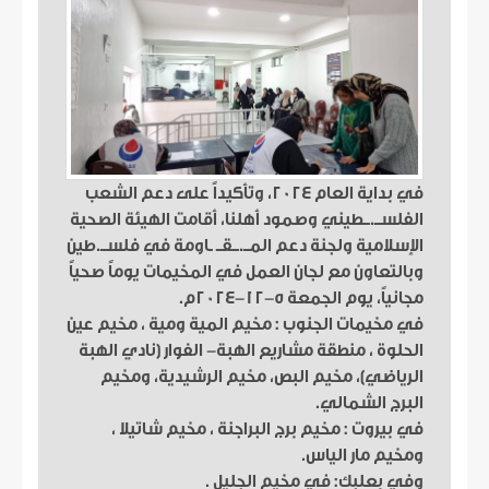
في بداية العام 2024، وتأكيداً على دعم الشعب
الفلســ.ــطيني وصمود أهلنا، أقامت الهيئة الصحية
الإسلامية ولجنة دعم المــ.ــقــ ـاومة في فلســ.طين
وبالتعاون مع لجان العمل في المخيمات يوماً صحياً
مجانياً، يوم الجمعة 5-12-2024م.
في مخيمات الجنوب : مخيم المية ومية ، مخيم عين
الحلوة ، منطقة مشاريع الهبة- الفوار (نادي الهبة
الرياضي)، مخيم البص، مخيم الرشيدية، ومخيم
البرج الشمالي.
في بيروت : مخيم برج البراجنة ، مخيم شاتيلا ،
ومخيم مار الياس.
وفي بعلبك: في مخيم الجليل .