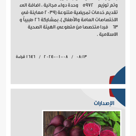
وتم توزيع 5972 وحدة دواء مجانية ، اضافة الى
تقديم خدمات تمريضية متنوعة (2039 معاينة في
الاختصاصات العامة والأطفال )، بمشاركة 26 طبيباً و
63 فردا متخصصا من متطوعي الهيئة الصحية
الاسلامية .
08:13 / 2024-01-08 / 1646 قراءة
الإصدارات