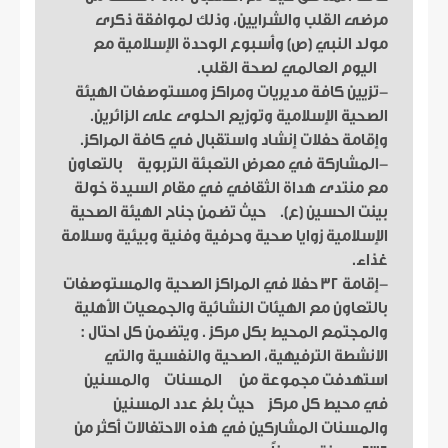
مرضى القلب والشرايين، وذلك لموافقة ذكرى
مولد النبي (ص) وأسبوع الوحدة الإسلامية مع
اليوم العالمي لصحة القلب.
-تزيين كافة مديريات ومراكز ومستوصفات الهيئة
الصحية الإسلامية وتوزيع الحلوى على الزائرين.
وإقامة حفلات إنشاد واستقبال في كافة المراكز.
-المشاركة في معرض التعبئة التربوية بالتعاون
مع منتدى هداة الثقافي في مقام السيدة خولة
بينت الحسين (ع). حيث تضمن جناح الهيئة الصحية
الإسلامية زوايا صحية وحرفية وفنية وبيئية وسلامة
غذاء.
-إقامة 32 حفلا في المراكز الصحية والمستوصفات
بالتعاون مع الهيئات النشائية والجمعيات الأهلية
والمجتمع المحيط بكل مركز . ويتضمن كل احتال :
الانشطة الترفيهية، الصحية والنفسية والتي
استهدفت مجموعة من المسنات والمسنين
في محيط كل مركز حيث بلغ عدد المسنين
والمسنات المشاركين في هذه الاحتفالات أكثر من