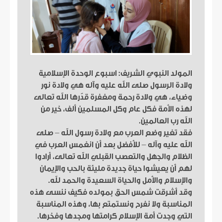
المولد النبوي الشريف: اسبوع الوحدة الإسلامية
ولادة الرسول صلى الله عليه وآله هي ولادة نور
وضياء، هي ولادة رحمة ومغفرة قدّرها الله تعالى
لهذه الأمة فكل عام وكل المسلمين ألف، خير من
الله رب العالمين.
فقد تغير وضع العرب مع ولادة رسول الله – صلى
الله عليه وآله – للأفضل بعد أن انغمس العرب في
الظلام والجهل والتعصب القبلي الله تعالى، أرادوا
لهم أن يعيشوا حياة جديدة مليئة بالحب والإيمان
والإسلام والأمل والحياة السعيدة والحمد لله.
وقد أشرقت شمس الحق بمولده فكيف ننسى هذه
المناسبة ولا نفرح ونستمتع بها، وهذه المناسبة
التي وجدت أمة الإسلام كرامتها ومجدها وفخرها.