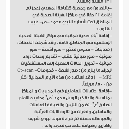
636 مسنة ومسناً.
-بالتعاون مع جمعية كشافة المهدي (عج) تم
إقامة 21 حفلا في مراكز الهيئة الصحية في
المناطق تحت شعار « النبي محمد -ص- طبيب
القلوب»
-إقامة أيام صحية مجانية في مراكز الهيئة الصحية
الإسلامية في المناطق كافة ، وقد شملت الخدمات:
( معاينات – فحوص مختبر – صور أشعة – صور
صوتية – صور صوتية للقلب – تقديم وحدات دواء
مجانية – تحويل الحالات الصعبة إلى المستشفيات
لإجراء ما يلزم من : صور اشعة - فحوصات- Ct-scan
– MRI ) وقد استفاد من هذه الأيام المجانية أكثر
من 8500 مريضاً.
-إقامة احتفالات للعاملين في المديريات والمراكز
بمناسبة ولادة خير الرسل محمد "ص" وحفيده الامام
الصادق"ع" ، تضمن التزيين والضيافة للعاملات
والعاملين، وفقرات من تلاوة الايات القرآنية
والموعظة حسنة ثم قراءة مولد نبوي شريف
واهازيج وضيافة على حب محمد واله .