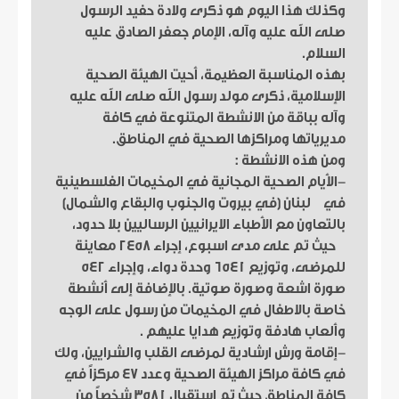
وكذلك هذا اليوم هو ذكرى ولادة حفيد الرسول
صلى الله عليه وآله، الإمام جعفر الصادق عليه
السلام.
بهذه المناسبة العظيمة، أحيت الهيئة الصحية
الإسلامية، ذكرى مولد رسول الله صلى الله عليه
وآله بباقة من الانشطة المتنوعة في كافة
مديرياتها ومراكزها الصحية في المناطق.
ومن هذه الانشطة :
-الأيام الصحية المجانية في المخيمات الفلسطينية
في لبنان (في بيروت والجنوب والبقاع والشمال)
بالتعاون مع الأطباء الايرانيين الرساليين بلا حدود،
حيث تم على مدى اسبوع، إجراء 2458 معاينة
للمرضى، وتوزيع 6541 وحدة دواء، وإجراء 542
صورة اشعة وصورة صوتية. بالإضافة إلى أنشطة
خاصة بالاطفال في المخيمات من رسول على الوجه
وألعاب هادفة وتوزيع هدايا عليهم .
-إقامة ورش ارشادية لمرضى القلب والشرايين، ولك
في كافة مراكز الهيئة الصحية وعدد 47 مركزاً في
كافة المناطق حيث تم استقبال 3581 شخصاً من