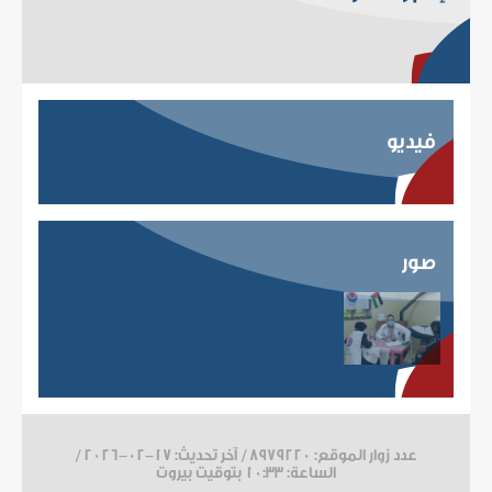
فيديو
صور
عدد زوار الموقع: 8979220 / آخر تحديث:
2026-02-17
/
الساعة: 10:33 بتوقيت بيروت