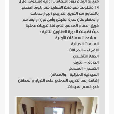
مديرية البقاع دورة اسعافات أولية مستوى اول ل
١٩ متطوعة في مركز الشهيد فرج بلوق الصحي
بالتعاون مع الفريق التدريبي (ليواز سماحة
والمتطوعتان سارة الهبش وأمل نون ) وايضا مع
فريق الدفاع المدني الذي نفذ تدريبات عملية.
حيث تضمنت الدورة العناوين التالية :
مبادئ الاسعافات الأولية
العلامات الحياتية
الإغماء - الحمالات
الجهاز التنفسي
الحروق - النزيف
الكسور - التسمم
الصيدلية المنزلية والمحاقن
إضافة إلى التدريب العملي على الترياج والمحاقن
في قسم العيادات.