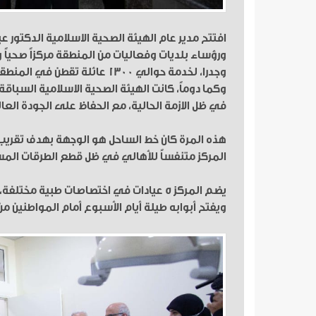
افتتح مدير عام الهيئة الصحية الاسلامية الدكتور ع
ورؤساء بلديات وفعاليات من المنطقة مركزاً صحياً
وجدرا، لخدمة حوالي 1300 عائلة تقطن في المنطقة والمناطق المجاورة.
وكما دوماً، كانت الهيئة الصحية الاسلامية السباق
في ظل الازمة الحالية، مع الحفاظ على الجودة الع
هذه المرة كان خط الساحل هو الوجهة بهدف تقريب
المركز متنفساً للأهالي في ظل قطع الطرقات المس
يضم المركز 5 عيادات في اختصاصات طبية مختلفة، ويتناوب عليها فريق من الأطباء المتخصصين.
ويفتح أبوابه طيلة أيام الأسبوع أمام المواطنين من ا