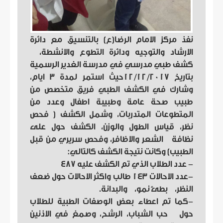
نفذ مركز الامام الرضا(ع) بالتنسيق مع دائرة
الارشاد والتوجيه ودائرة التطوع والانشطة،
كشف طبي مدرسي في مدرسة الغدير الرسمية
بتاريخ 12/12/2017حيث استمر لمدة 3 ايام،
وشارك في الكشف الطبي فريق متخصص من
طبيب صحة عامة وطبيبة اطفال وعدد من
المتطوعات المتدربات، وشمل الكشف ( فحص
نظر، قياس الطول والوزن، الكشف حول على
نظافة الشعر والاظافر، وفحص سريري من قبل
الطبيب) وكانت نتيجة الكشف كالتالي:
- عدد الطلاب الذي تم الكشف عليه 487
-عدد الاحالات 143 طالب واكثر الاحالات حول ضعف
النظر، بطئ نمو، والبدانة.
-كما تم اعطاء بعض الوصفات الطبية للطلاب
حول حب الشباب، الرشح، وصمغ في الاذنين