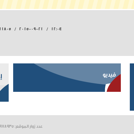
12:04 / 2015-09-21 / 11805 قراءة
فيديو
إ
عدد زوار الموقع: 8978935 / آخر تحديث: