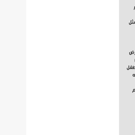
ثل
رض
لطفل
ه
م