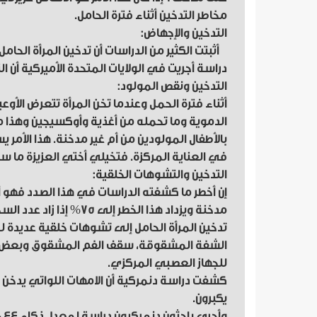
مخاطر التدخين أثناء فترة الحامل.
التدخين والإجهاض:
أثبتت الكثير من الدراسات أن تدخين المرأة الحام
دراسة أجريت في الولايات المتحدة الأميركية أن التدخين يؤدي إلى إجه
التدخين ونقص المولود:
أثناء فترة الحمل وعندما تخن المرأة تتعرض الأوع
الدموية وما تحمله من أغذية وأوكسيجين وهذا م
بالأطفال المولودين من أم غير مدخنة. هذا الأمر ي
في العناية المركزة. فتخيلي أختي العزيزة ما
التدخين والتشوهات الخلقية:
تدخين المرأة الحامل إلى تشوهات خلقية عديدة 
الشفة المشقوقة، سقف الفم المشقوق وبعض الم
للجهاز العصبي المركزي.
كشفت دراسة دنمركية أن الامهات اللواتي يدخن 
يكبرون.