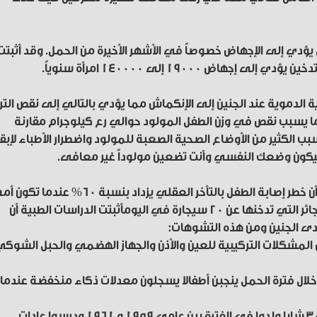
ل يؤدي إلى الإجهاض خصوصاً في الأشهر الأخيرة من الحمل. وقد أثبتت
اض 19000 إلى 140000 امرأة سنوياً.
ية الدموية عند الجنين إلى الإنكماش مما يؤدي بالتالي إلى نقص التر
ا يسبب نقص في وزن الطفل المولود حوالي رع كيلوجرام مقارنة
سبب الكثير من الأوضاع الصحية الصعبة للمولود واضطرار الأطباء لإبق
 سيكون وضعك النفسي وأنت تضعين مولوداً غير معافى.
إن أخطر ما كشفته الدراسات في هذا الصدد فهو أن خطر إصابة الطفل بالتأخر العقلي يزداد بنسبة 60% عندما تكو
مدخنة ويزداد هذا الخطر إلى 75% إذا زاد عدد السجائر التي تدخنها عن 20 سيجارة في اليومأثبتت الدراسات الطبية أن
لدى الجنين ومن هذه التشوهات:
شكلات التركيبية للعين والأذن والجهاز الهضمي والحبل الشوك
خلال فترة الحمل ينجبن أطفالا يسجلون معدلات ذكاء منخفضة عندما
وأجرى باحثون دنمركيون دراسة لمعدل ذكاء 3044 شابا ولدوا في الفترة بين عامي 1959 و 1961 ودرسوا عادات