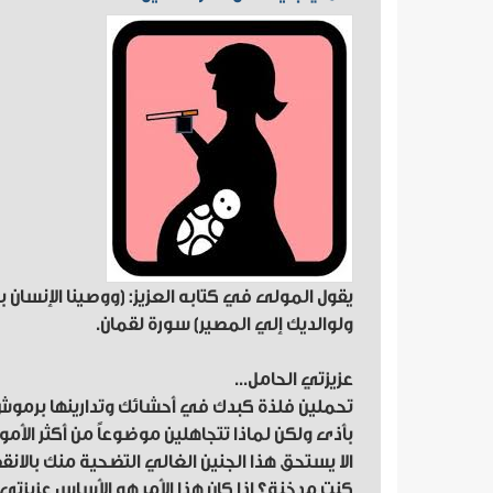
يقول المولى في كتابه العزيز: (ووصينا الإنسان
ولوالديك إلي المصير) سورة لقمان.
عزيزتي الحامل...
تحملين فلذة كبدك في أحشائك وتدارينها برموش
بأذى ولكن لماذا تتجاهلين موضوعاً من أكثر الأمو
الا يستحق هذا الجنين الغالي التضحية منك بالانقطا
كنت مدخنة؟ إذا كان هذا الأمر هو الأساس عزيزت