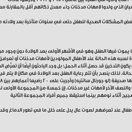
لشبان الذي ولدوا لامهات مدخنات جاء معدل ذكائهم أقل بالمقارنة مع
بعض المشكلات الصحية للطفل حتى في سنوات متأخرة بعد ولادته م
لة يموت فيها الطفل وهو في الأشهر الأولى بعد الولادة دون وجود م
 نسبه هذه الحالة عند الأطفال المولودين لأمهات مدخنات أو تعرضن
ون التدخين قد حصل أثناء الحمل؛ بل وجد الباحثون أيضًا أن تعرُّض ا
الة، لذلك ينصح بأن تتم رعاية الطفل بعد الولادة في مكان لا يتم في
تدخين السجائر. وفي هذا الصدد بينت دراسة نشرتها صحيفة (لو جورنال سانتيه) وأجريت على 20 رضيعا أعمارهم بين 8
ات والنصف الآخر لأمهات غير مدخنات، إن خمسة من المجموعة الأولى ل
جيج أثناء نومهم بينما استيقظ جميع أفراد المجموعة الثانية
أطفال عند تعرضهم لصوت عال يدل على خلل ما في تطور الدماغ وقد