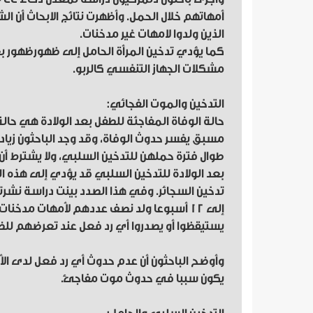
أمهاتهم خلال الحمل. وأظهرت نتائج الابحاث أن ا
الذين ولدوا لامهات غير مدخنات.
كما يؤدي تدخين المرأة الحامل إلى ظهورظهور 
مشكلات الجهاز التنفسي كالربو.
التدخين والموت الفجائي:
حالة الوفاة المفاجئة للطفل بعد الولادة هي حا
مسبق يفسر حدوث الوفاة، وقد وجد الباحثون زيادة
طوال فترة حملهن للتدخين السلبي، ولا يشترط أن يك
بعد الولادة للتدخين السلبي قد يؤدي إلى هذه الح
إلى 12 أسبوعا ولد نصف عددهم لأمهات مدخن
يستيقظوا أو يصدروا أي رد فعل عند تعرضهم للض
وأوضح الباحثون أن عدم حدوث أي رد فعل لدى ال
يكون سببا في حدوث موت مفاجئ.