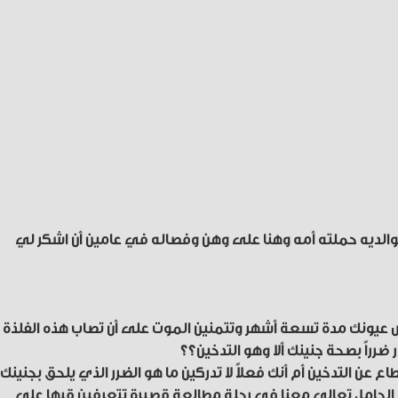
 بوالديه حملته أمه وهنا على وهن وفصاله في عامين أن اشكر لي
 عيونك مدة تسعة أشهر وتتمنين الموت على أن تصاب هذه الفلذة
ر ضرراً بصحة جنينك ألا وهو التدخين؟؟
ع عن التدخين أم أنك فعلاً لا تدركين ما هو الضرر الذي يلحق بجنينك إ
ي الحامل تعالي معنا في رحلة مطالعة قصيرة تتعرفين قيها على