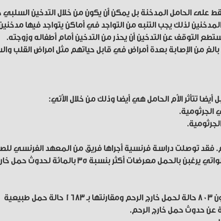
 فقط على الحامل المدخنة بل يمكن أن يكون من خلال التدخين السلبي 
المدخنين لذلك يجب التنبه من التواجد في أماكن يتواجد فيها مدخنين
يستطع التوقف عن التدخين أن يحذر من التدخين أمام أطفاله وزوجته.
 ‏بالغ من الإصابة بعدة أمراض في قابل حياتهم مثل امراض القلب وال
ل أيضا تتأثر الأم الحامل هي أيضا وذلك من خلال الأتي:
رحم. فقد توصلت دراسة فرنسية أجراها فريق من المعهد الفرنسي للص
والأبحاث الطبية مؤخرا إلى أن النساء المدخنات اللواتي يرغبن بالحمل معرضات أكثر بنسبة 35 بالمائة لحدوث ح
ووفقا لتقرير نشرته الصحيفة ذاتها فقد تابع باحثون 803 حالة لحمل خارج الرحم ومقارنتها بـ 1683 حالة حمل طبيعية
ة عن حدوث حمل خارج الرحم.