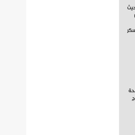
حيث
سكر
حة
مل خارج