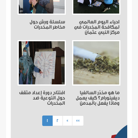
احياء اليوم العالمي
سلسلة ورش حول
لمكافحة المخدرات في
مخاطر المخدرات
مركز النبي عثمان
ما هو مخدّر السالفيا
افتتاح دورة إعداد مثقف
ديفينورام؟ كيف يعمل
حول التوعية ضد
وماذا يفعل بالمدمن
المخدرات
(current)
1
2
»
»»