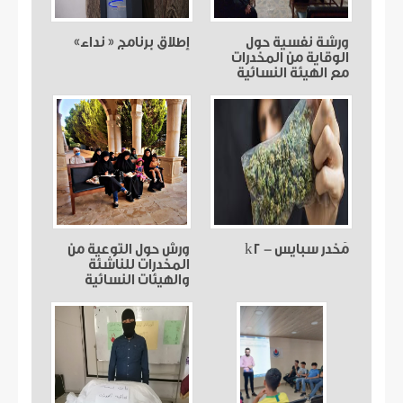
ورشة نفسية حول
إطلاق برنامج « نداء»
الوقاية من المخدرات
مع الهيئة النسائية
مُخدر سبايس - k2
ورش حول التوعية من
المخدرات للناشئة
والهيئات النسائية
ضمن قطاعي الساحل
وبنت جبيل