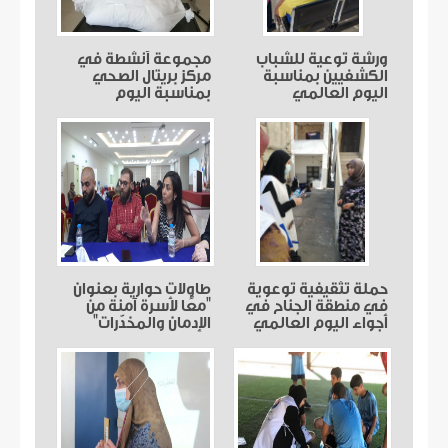
ورشة توعية للشباب
مجموعة أنشطة في
الكشفيين بمناسبة
مركز بريتال الصحي
اليوم العالمي
بمناسبة اليوم
للمخدرات في مركز
العالمي لمكافحة
النبي شيت الصحي
المخدرات
حملة تثقيفية توعوية
طاولات حوارية بعنوان
في منطقة الجناح في
"معًا لأسرة آمنة من
أجواء اليوم العالمي
الإدمان والمخدّرات"
للوقاية من الادمان