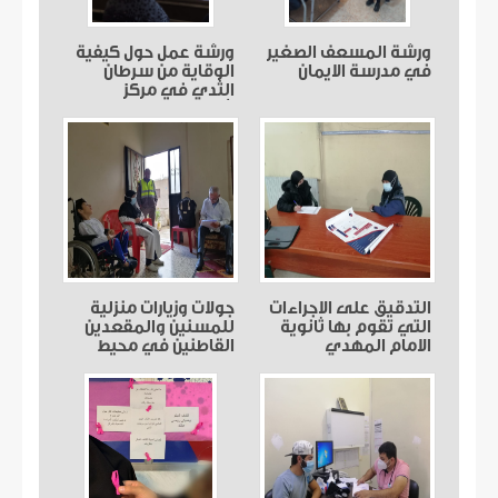
ورشة المسعف الصغير
ورشة عمل حول كيفية
في مدرسة الايمان
الوقاية من سرطان
الثدي في مركز
شمسطار
التدقيق على الاجراءات
جولات وزيارات منزلية
التي تقوم بها ثانوية
للمسنين والمقعدين
الامام المهدي
القاطنين في محيط
(عج)بعلبك
مركز صديقين