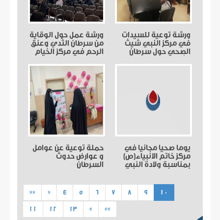
ورشة توعية للسيدات
ورشة عمل حول الوقاية
في مركز النبي شيث
من سرطان الثدي وعنق
الصحي حول سرطان
الرحم في مركز الخيام
الثدي
الصحي
يوما صحيا مجانيا في
حملة توعية عن عوامل
مركز خاتم الانبياء(ص)
و عوارض حدوث
بمناسبة ولادة النبي
السرطان
محمد (ص)
(current)
««
«
4
5
6
7
8
9
10
11
12
13
»
»»