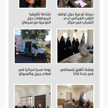
حملة توعية حول توقف
نشاطا تثقيفيا
القلب الفجائي لدى
للموظفات حول
الشباب في مركز
التوعية من سرطان
صديقين
الثدي في مركز الامام
الخميني
ورشة تأهيل إسعافي
يوماً صحياً مجانياً في
في بلدة قانا
قطاع جبيل وكسروان