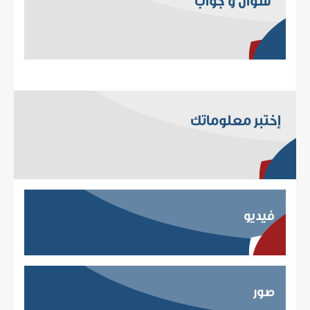
سؤال و جواب
إختبر معلوماتك
فيديو
صور