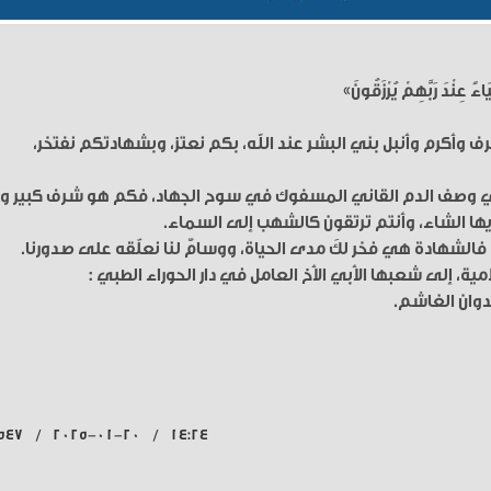
اءً عِنْدَ رَبَّهِمْ يُرْزَقُونَ»
شرف وأكرم وأنبل بني البشر عند الله، بكم نعتز، وبشهادتكم نفتخر،
 في وصف الدم القاني المسفوك في سوح الجهاد، فكم هو شرف كبير وق
أيها الشاء، وأنتم ترتقون كالشهب إلى السماء.
س، فالشهادة هي فخر لكَ مدى الحياة، ووسامٌ لنا نعلّقه على صدورنا.
امية، إلى شعبها الأبي الأخ العامل في دار الحوراء الطبي :
وان الغاشم.
14:24 / 2025-01-20 / 547 قراءة