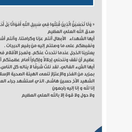
« وَلَا تَحْسَبَنَّ الَّذِينَ قُتِلُوا فِي سَبِيلِ اللَّهِ أَمْوَاتًا بَلْ أَحْيَ
صدق اللّٰه العلي العظيم
أيها الشهداء الأبطال أنتم عزنا وكرامتنا، وأنتم أ
ونغبطكم على ما وصلتم إليه من رفيع الدرجات .
يعترينا الخجل عندما نتحدث عنكم، وتعجز الأقلام
عظيم أن نقف وننحني إجلالاً وإكباراً أمام عظمتكم 
أيها الشء الغالي، لقد نلتَ شرفًا لا يناله كل النا
بمزيد من الفخر والإعتزاز تنعى الهيئة الصحية الإسل
الشهيد الأخ حسين هاشم، الذي استشهد جراء العد
إنا للّه و إنا إليه راجعون
ولا حول ولا قوة إلا باللّه العلي العظيم