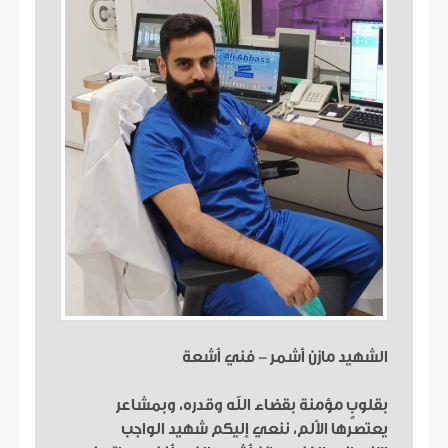
الشهيد مازن أشمر - فني أشعة
بقلوبٍ مؤمنة بقضاء الله وقدره، وبمشاعر
يعتصرها الألم، ننعي إليكم شهيد الواجب