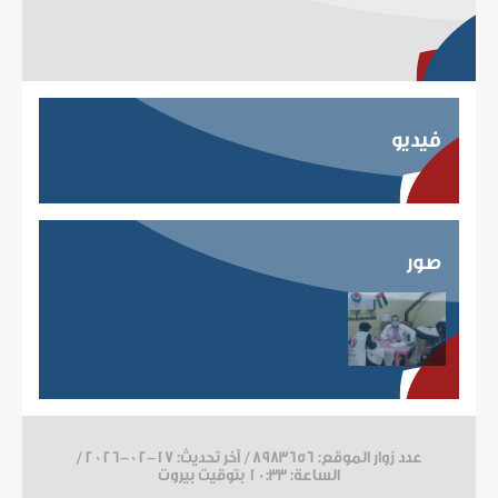
فيديو
صور
عدد زوار الموقع: 8983656 / آخر تحديث:
2026-02-17
/
الساعة: 10:33 بتوقيت بيروت