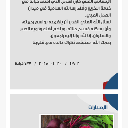
الإنساني الفني مازن أشمر، الذي أفنى حياته في
خدمة الآخرين وأداء رسالته السامية في ميدان
العمل الطبي.
نسأل الله العلي القدير أن يتغمده بواسع رحمته،
وأن يسكنه فسيح جناته، ويلهم أهله وذويه الصبر
والسلوان. إنا لله وإنا إليه راجعون.
رحمك الله، ستبقى ذكراك خالدة في قلوبنا.
13:02 / 2025-01-20 / 737 قراءة
الإصدارات