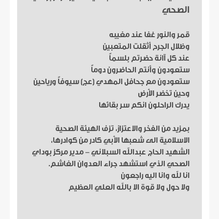
الصحي
قمر والنور غفا عند مغيبه
وظلال الجرح أثقلت المتعبين
عند كل آانة حضرتم بلسماً
ستعودون وأنتم الحاضرون دوماً
ستعودون مع جحافل المهدي (عج) سيوفاً ورياحين
وحين تخضر الأرض
يدرك الراحلون انكم سر بقائها
بمزيد من الفخر والاعتزاز، تزف الهيئة الصحية
الاسلامية الى شعبها الأبي كادر من كوادرها،
الشهيد الحاج عبدالله السبلاني - مدير مركز بوداي
الصحي الذي استشهد جراء العدوان الغاشم.
انا لله وانا اليه راجعون
ولا حول ولا قوة الا بالله العلي العظيم