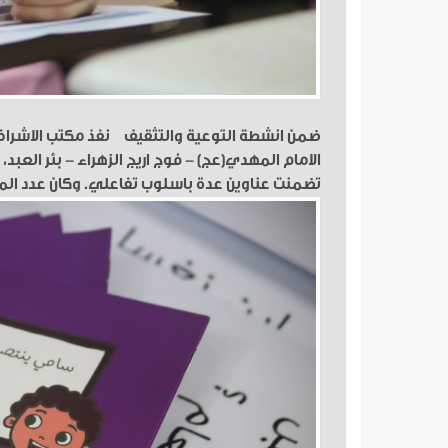
ضمن انشطة التوعية والتثقيف نفذ مكتب الاشراف ا
الامام المهدي(عج) - فوج اريج الزهراء - بئر العب
تضمنت عناوين عدة باسلوب تفاعلي. وكان عدد المشاركين 