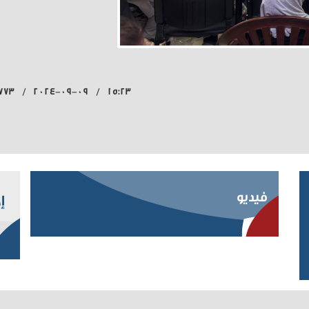
15:23 / 2024-09-09 / 773 قراءة
فيديو
إ