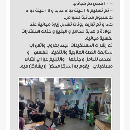
- ٢٠ فحص دم مجاني
- تم تسليم ٢٨ عينة دواء حديد و ٢٥ عينة دواء
كالسيوم مجانية للحوامل.
كما و تم توزيع بونات تشمل زيارة مجانية عند
الولادة و هدية للحامل و الجنين و كذلك استشارات
نفسية مجانية.
تم إشراك المستفيدات الجدد بغروب واتس اب
لمتابعة الخطة العلاجية والتثقيف النفسي و
الصحي للحامل و جنينها والتبليغ عن اي نشاط
مستقبلي يقوم به المركز ممكن ان يشاركن فيه..