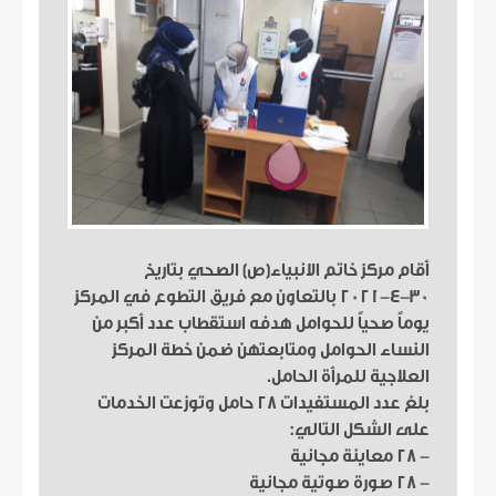
أقام مركز خاتم الانبياء(ص) الصحي بتاريخ
٣٠-٤-٢٠٢١ بالتعاون مع فريق التطوع في المركز
يوماً صحياً للحوامل هدفه استقطاب عدد أكبر من
النساء الحوامل ومتابعتهن ضمن خطة المركز
العلاجية للمرأة الحامل.
بلغ عدد المستفيدات ٢٨ حامل وتوزعت الخدمات
على الشكل التالي:
- ٢٨ معاينة مجانية
- ٢٨ صورة صوتية مجانية